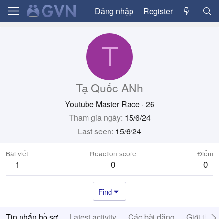
Đăng nhập
Register
T
Tạ Quốc ANh
Youtube Master Race
·
26
Tham gia ngày
15/6/24
Last seen
15/6/24
Bài viết
Reaction score
Điểm
1
0
0
Find
Tin nhắn hồ sơ
Latest activity
Các bài đăng
Giới thiệ