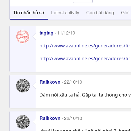
Tin nhắn hồ sơ
Latest activity
Các bài đăng
Giới 
tagtag
11/12/10
http://www.avaonline.es/generadores/fi
http://www.avaonline.es/generadores/fi
Raikkovn
22/10/10
Dám nói xấu ta hả. Gặp ta, ta thông cho v
Raikkovn
22/10/10
khoái lạc song châu Khô hồi nào! Bị band n