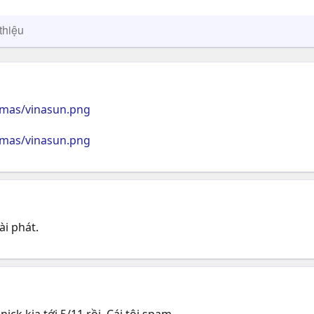
thiệu
rmas/vinasun.png
rmas/vinasun.png
ài phát.
ick kia tới 5/11 rồi. Cái tội spam.