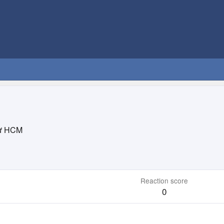
ừ
HCM
Reaction score
0