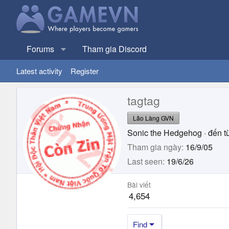
Forums
Tham gia Discord
Latest activity
Register
tagtag
Lão Làng GVN
Sonic the Hedgehog
·
đến t
Tham gia ngày
16/9/05
Last seen
19/6/26
Bài viết
4,654
Find