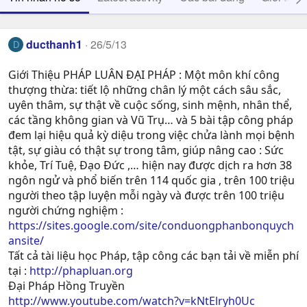
ducthanh1
26/5/13
D
Giới Thiệu PHÁP LUÂN ĐẠI PHÁP : Một môn khí công
thượng thừa: tiết lộ những chân lý một cách sâu sắc,
uyên thâm, sự thật về cuộc sống, sinh mệnh, nhân thể,
các tầng không gian và Vũ Trụ… và 5 bài tập công pháp
đem lại hiệu quả kỳ diệu trong việc chửa lành mọi bệnh
tật, sự giàu có thật sự trong tâm, giúp nâng cao : Sức
khỏe, Trí Tuệ, Ðạo Ðức ,… hiện nay được dịch ra hơn 38
ngôn ngử và phổ biến trên 114 quốc gia , trên 100 triệu
người theo tập luyện mỗi ngày và được trên 100 triệu
người chứng nghiệm :
https://sites.google.com/site/conduongphanbonquych
ansite/
Tất cả tài liệu học Pháp, tập công các bạn tải về miễn phí
tại :
http://phapluan.org
Đại Pháp Hồng Truyền
http://www.youtube.com/watch?v=kNtElryh0Uc