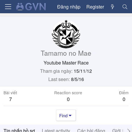
Đăng nhập
Register
Tamamo no Mae
Youtube Master Race
Tham gia ngày
15/11/12
Last seen
8/5/16
Bài viết
Reaction score
Điểm
7
0
0
Find
Tin nhắn hồ sơ
Latest activity
Các bài đăng
Giới thiệ