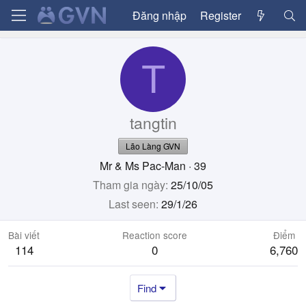
Đăng nhập
Register
T
tangtin
Lão Làng GVN
Mr & Ms Pac-Man
·
39
Tham gia ngày
25/10/05
Last seen
29/1/26
Bài viết
Reaction score
Điểm
114
0
6,760
Find