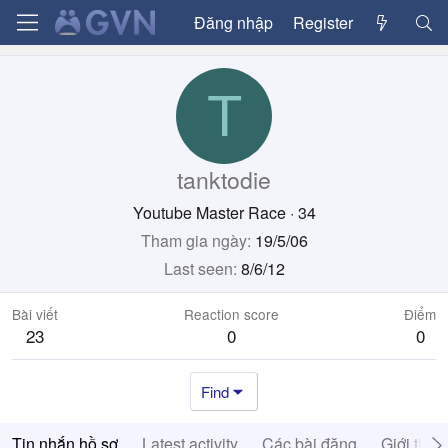
Đăng nhập
Register
T
tanktodie
Youtube Master Race
·
34
Tham gia ngày
19/5/06
Last seen
8/6/12
Bài viết
Reaction score
Điểm
23
0
0
Find
Tin nhắn hồ sơ
Latest activity
Các bài đăng
Giới thiệ