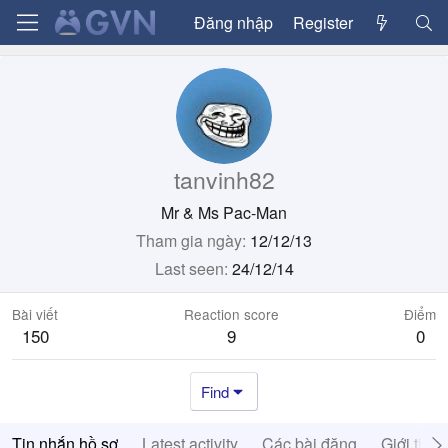
Đăng nhập
Register
tanvinh82
Mr & Ms Pac-Man
Tham gia ngày
12/12/13
Last seen
24/12/14
Bài viết
Reaction score
Điểm
150
9
0
Find
Tin nhắn hồ sơ
Latest activity
Các bài đăng
Giới thiệ