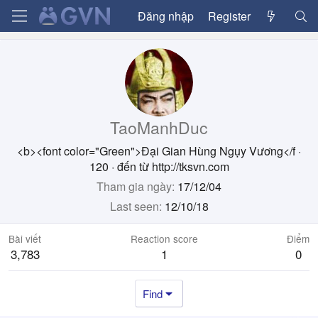
Đăng nhập
Register
TaoManhDuc
<b><font color="Green">Đại Gian Hùng Ngụy Vương</f
·
120
·
đến từ
http://tksvn.com
Tham gia ngày
17/12/04
Last seen
12/10/18
Bài viết
Reaction score
Điểm
3,783
1
0
Find