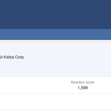
từ
Kaiba Corp
Reaction score
1,599