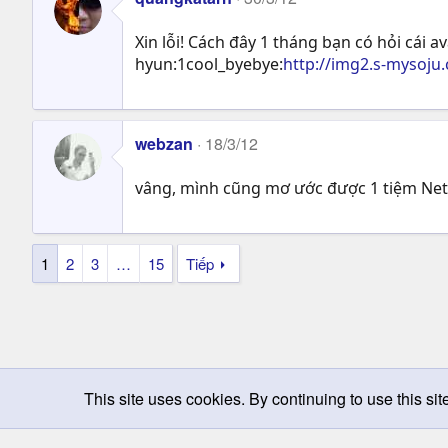
Xin lỗi! Cách đây 1 tháng bạn có hỏi cái 
hyun:1cool_byebye:
http://img2.s-mysoju
webzan
18/3/12
vâng, mình cũng mơ ước được 1 tiệm Net
1
2
3
…
15
Tiếp
This site uses cookies. By continuing to use this sit
Chọn giao diện
Change width