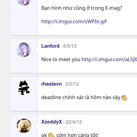
Bạn hình như cũng ở trong E-mag?
http://i.imgur.com/sWPIn.gif
Lanford
6/5/12
Nice to meet you
http://i.imgur.com/aL5JX
rhastavn
2/5/12
deadline chính xác là hôm nào vậy
XzeddyX
22/4/12
ok
, sớm hơn càng tốt!