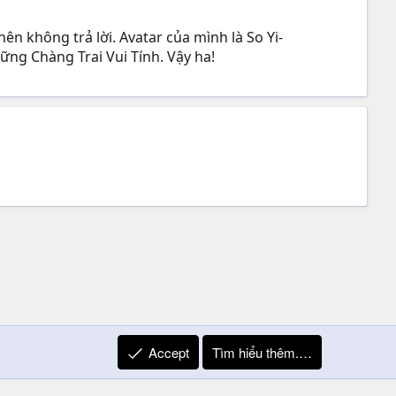
ên không trả lời. Avatar của mình là So Yi-
ng Chàng Trai Vui Tính. Vậy ha!
Accept
Tìm hiểu thêm.…
R
Liên hệ
Quy định và Nội quy
Privacy Policy
Trợ giúp
S
S