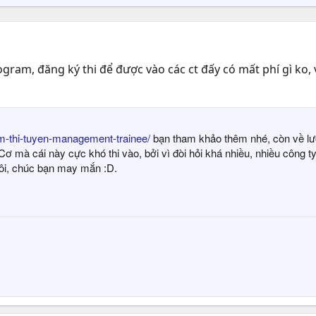
am, đăng ký thi để được vào các ct đấy có mất phí gì ko, v
em-thi-tuyen-management-trainee/
bạn tham khảo thêm nhé, còn về lươ
 mà cái này cực khó thi vào, bởi vì đòi hỏi khá nhiều, nhiều công ty 
thôi, chúc bạn may mắn :D.