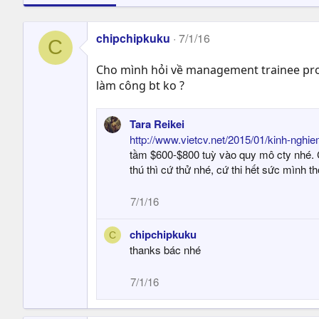
chipchipkuku
7/1/16
C
Cho mình hỏi về management trainee progr
làm công bt ko ?
Tara Reikei
http://www.vietcv.net/2015/01/kinh-nghi
tầm $600-$800 tuỳ vào quy mô cty nhé. Cơ
thú thì cứ thử nhé, cứ thi hết sức mình 
7/1/16
chipchipkuku
C
thanks bác nhé
7/1/16