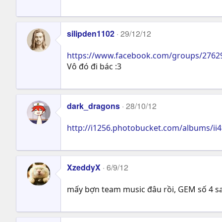
silipden1102
29/12/12
https://www.facebook.com/groups/2762
Vô đó đi bác :3
dark_dragons
28/10/12
http://i1256.photobucket.com/albums/ii
XzeddyX
6/9/12
mấy bợn team music đâu rồi, GEM số 4 sau