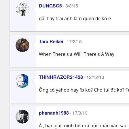
DUNGSC6
8/3/15
gái hay trai anh làm quen dc ko e
Tara Reikei
17/2/15
When There's a Will, There's A Way
THINHRAZOR21428
12/12/13
Ông có yahoo hay fb ko? Cho tui đc ko? Tu
phananh1988
17/3/13
À , bạn gái mình bên xã hội nhân văn sao