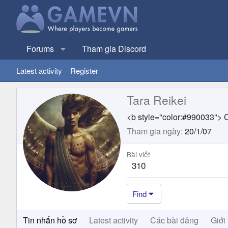
Forums
Tham gia Discord
Latest activity
Register
Tara Reikei
<b style="color:#990033"> C
Tham gia ngày
20/1/07
Bài viết
310
Find
Tin nhắn hồ sơ
Latest activity
Các bài đăng
Giới 