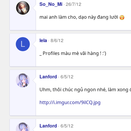
So_No_Mi
26/7/12
mai anh làm cho, dạo này đang lười
lela
8/6/12
L
_ Profiles màu mè vãi hàng ! :')
Lanford
6/5/12
Uhm, thôi chúc ngủ ngon nhé, làm xong 
http://i.imgur.com/9ilCQ.jpg
Lanford
6/5/12