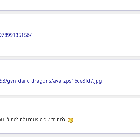
97899135156/
493/gvn_dark_dragons/ava_zps16ce8fd7.jpg
 là hết bài music dự trữ rồi