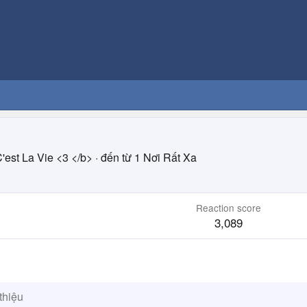
'est La Vie <3 </b>
·
đến từ
1 Nơi Rất Xa
Reaction score
3,089
thiệu