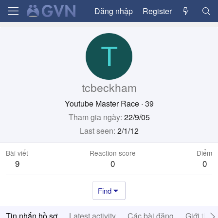
Đăng nhập
Register
T
tcbeckham
Youtube Master Race
·
39
Tham gia ngày
22/9/05
Last seen
2/1/12
Bài viết
Reaction score
Điểm
9
0
0
Find
Tin nhắn hồ sơ
Latest activity
Các bài đăng
Giới thiệ