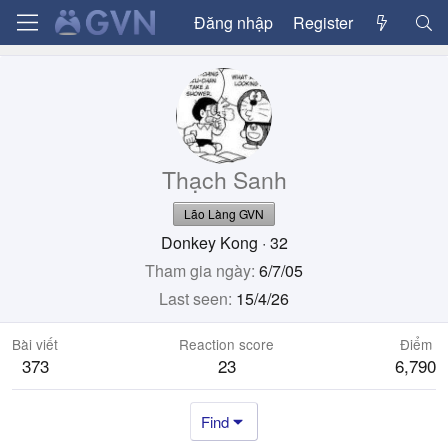
Đăng nhập
Register
Thạch Sanh
Lão Làng GVN
Donkey Kong
·
32
Tham gia ngày
6/7/05
Last seen
15/4/26
Bài viết
Reaction score
Điểm
373
23
6,790
Find