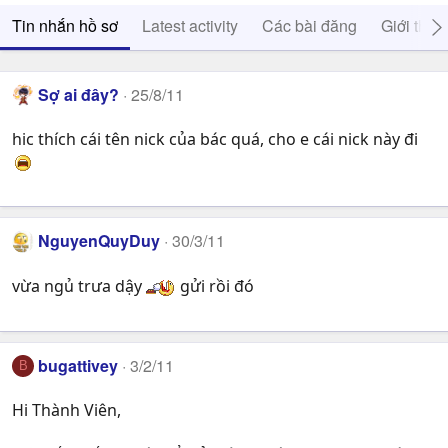
Tin nhắn hồ sơ
Latest activity
Các bài đăng
Giới thiệ
Sợ ai đây?
25/8/11
hic thích cái tên nick của bác quá, cho e cái nick này đi
NguyenQuyDuy
30/3/11
vừa ngủ trưa dậy
gửi rồi đó
bugattivey
3/2/11
B
Hi Thành Viên,