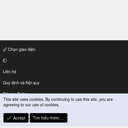
Chọn giao diện
Liên hệ
Quy định và Nội quy
Privacy Policy
This site uses cookies. By continuing to use this site, you are
agreeing to our use of cookies.
Trợ giúp
R
Accept
Tìm hiểu thêm.…
S