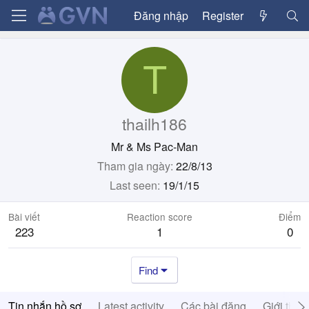
Đăng nhập
Register
T
thailh186
Mr & Ms Pac-Man
Tham gia ngày
22/8/13
Last seen
19/1/15
Bài viết
Reaction score
Điểm
223
1
0
Find
Tin nhắn hồ sơ
Latest activity
Các bài đăng
Giới thiệ