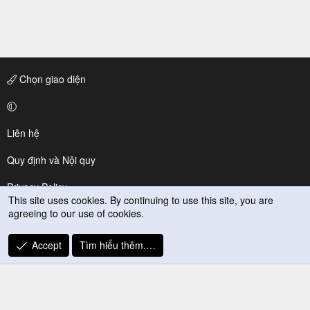
Chọn giao diện
Liên hệ
Quy định và Nội quy
Privacy Policy
This site uses cookies. By continuing to use this site, you are
agreeing to our use of cookies.
Trợ giúp
R
Accept
Tìm hiểu thêm.…
S
S