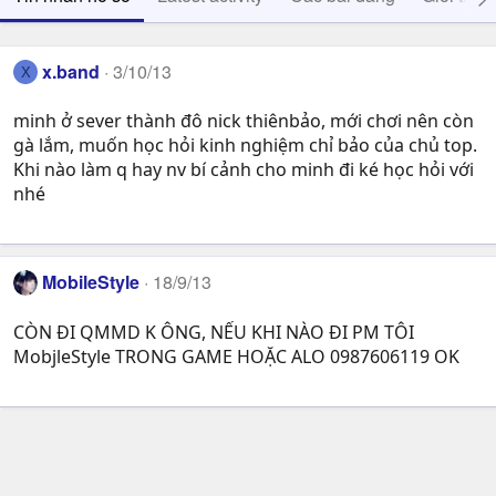
x.band
3/10/13
X
minh ở sever thành đô nick thiênbảo, mới chơi nên còn
gà lắm, muốn học hỏi kinh nghiệm chỉ bảo của chủ top.
Khi nào làm q hay nv bí cảnh cho minh đi ké học hỏi với
nhé
MobileStyle
18/9/13
CÒN ĐI QMMD K ÔNG, NẾU KHI NÀO ĐI PM TÔI
MobjleStyle TRONG GAME HOẶC ALO 0987606119 OK