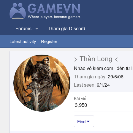
Forums
Tham gia Discord
Latest activity
Register
> Thần Long <
Nhào vô kiếm cơm
·
đến từ
Tham gia ngày
29/6/06
Last seen
9/1/24
Bài viết
3,950
Find