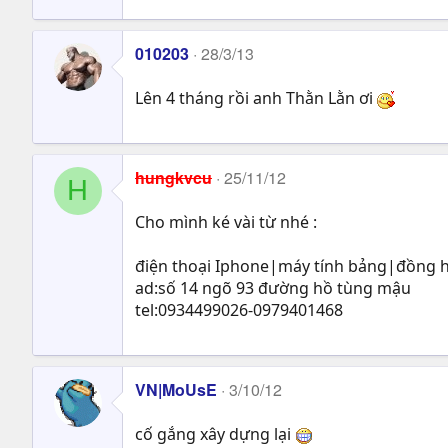
010203
28/3/13
Lên 4 tháng rồi anh Thằn Lằn ơi
hungkvcu
25/11/12
H
Cho mình ké vài từ nhé :
điện thoại Iphone|máy tính bảng|đồng 
ad:số 14 ngõ 93 đường hồ tùng mậu
tel:0934499026-0979401468
VN|MoUsE
3/10/12
cố gắng xây dựng lại