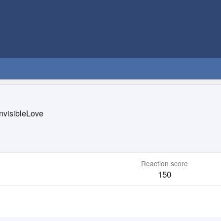
InvisibleLove
Reaction score
150