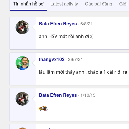
Tin nhắn hồ sơ
Latest activity
Các bài đăng
Giới 
Bata Efren Reyes
6/8/21
anh HSV mất rồi anh ơi :(
thangvx102
29/7/21
lâu lắm mới thấy anh . chào a 1 cái r đi ra
Bata Efren Reyes
1/10/15