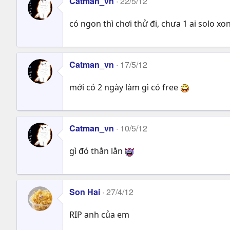
Catman_vn
22/5/12
có ngon thì chơi thử đi, chưa 1 ai solo x
Catman_vn
17/5/12
mới có 2 ngày làm gì có free
Catman_vn
10/5/12
gì đó thằn lằn
Son Hai
27/4/12
RIP anh của em