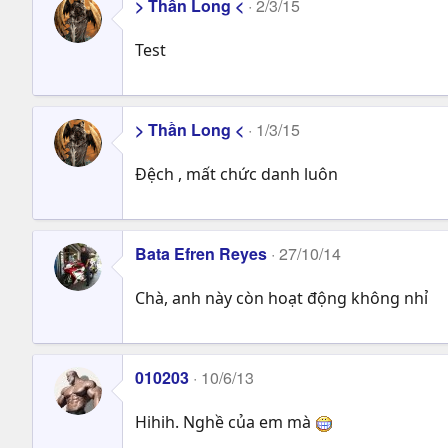
> Thần Long <
2/3/15
Test
> Thần Long <
1/3/15
Đệch , mất chức danh luôn
Bata Efren Reyes
27/10/14
Chà, anh này còn hoạt động không nhỉ
010203
10/6/13
Hihih. Nghề của em mà