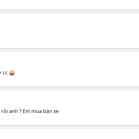
0+ cc
gì rồi anh ? Em mua bán xe