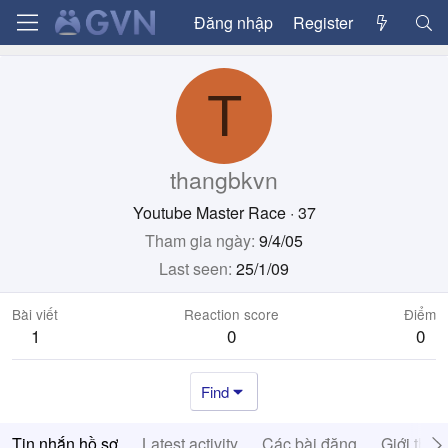
Đăng nhập
Register
T
thangbkvn
Youtube Master Race
·
37
Tham gia ngày
9/4/05
Last seen
25/1/09
Bài viết
Reaction score
Điểm
1
0
0
Find
Tin nhắn hồ sơ
Latest activity
Các bài đăng
Giới thiệ