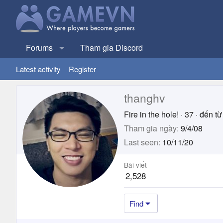
Forums
Tham gia Discord
Latest activity
Register
thanghv
Fire in the hole!
·
37
·
đến từ
Tham gia ngày
9/4/08
Last seen
10/11/20
Bài viết
2,528
Find