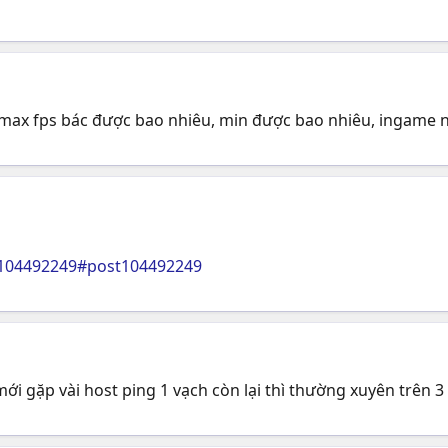
 max fps bác được bao nhiêu, min được bao nhiêu, ingame nh
=104492249#post104492249
ới gặp vài host ping 1 vạch còn lại thì thường xuyên trên 3