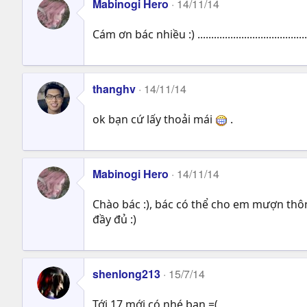
Mabinogi Hero
14/11/14
Cám ơn bác nhiều :) ........................................
thanghv
14/11/14
ok bạn cứ lấy thoải mái
.
Mabinogi Hero
14/11/14
Chào bác :), bác có thể cho em mượn thô
đầy đủ :)
shenlong213
15/7/14
Tới 17 mới có nhé bạn =(