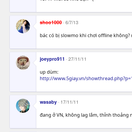
shoo1000
6/7/13
bác có bị slowmo khi chơi offline không?
joeypro911
27/11/11
up dùm:
http://www.5giay.vn/showthread.php?p
wasaby
17/11/11
đang ở VN, không lag lắm, thỉnh thoảng m