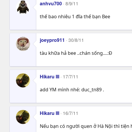
anhvu700
8/9/11
thế bao nhiêu 1 đĩa thế bạn Bee
joeypro911
30/8/11
tàu khữa hả bee ..chán sống....:Đ
Hikaru III
17/7/11
add YM mình nhé: duc_tn89 .
Hikaru III
16/7/11
Nếu bạn có người quen ở Hà Nội thì tiện