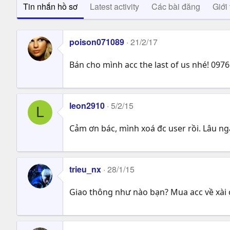
Tin nhắn hồ sơ
Latest activity
Các bài đăng
Giới 
poison071089
21/2/17
Bán cho mình acc the last of us nhé! 097
leon2910
5/2/15
L
Cảm ơn bác, mình xoá đc user rồi. Lâu ng
trieu_nx
28/1/15
Giao thông như nào bạn? Mua acc về xài