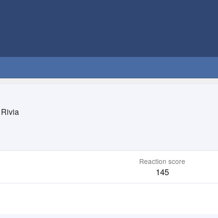
Rivia
Reaction score
145