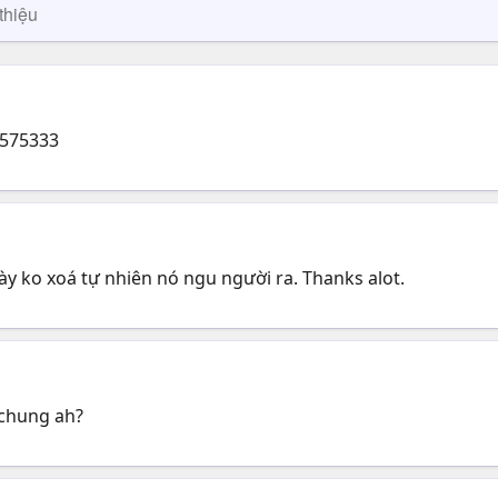
thiệu
6575333
ày ko xoá tự nhiên nó ngu người ra. Thanks alot.
 chung ah?