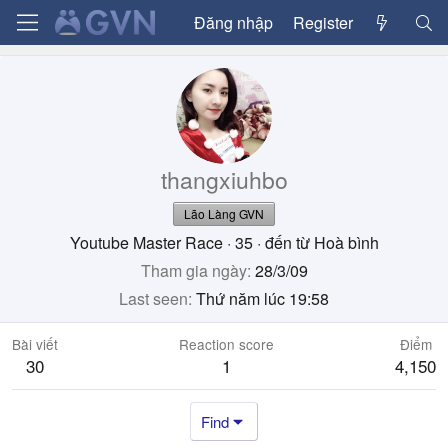
Đăng nhập
Register
thangxiuhbo
Lão Làng GVN
Youtube Master Race
·
35
·
đến từ
Hoà bình
Tham gia ngày
28/3/09
Last seen
Thứ năm lúc 19:58
Bài viết
Reaction score
Điểm
30
1
4,150
Find