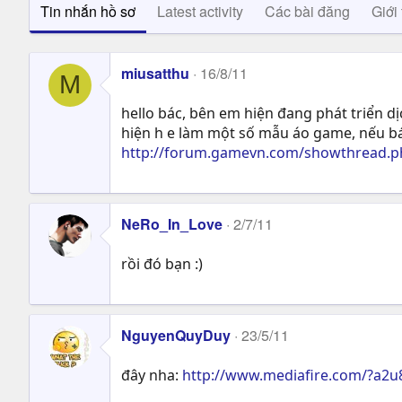
Tin nhắn hồ sơ
Latest activity
Các bài đăng
Giới 
miusatthu
16/8/11
M
hello bác, bên em hiện đang phát triển d
hiện h e làm một số mẫu áo game, nếu bá
http://forum.gamevn.com/showthread.ph
NeRo_In_Love
2/7/11
rồi đó bạn :)
NguyenQuyDuy
23/5/11
đây nha:
http://www.mediafire.com/?a2