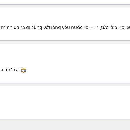
 mình đã ra đi cùng với lòng yêu nước rồi =.=' (tức là bị rơi x
ta mới ra!