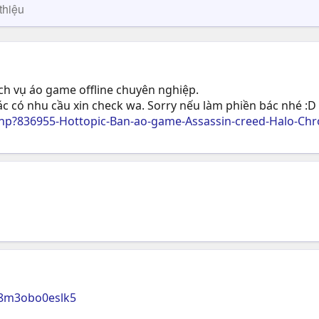
thiệu
ịch vụ áo game offline chuyên nghiệp.
c có nhu cầu xin check wa. Sorry nếu làm phiền bác nhé :D
p?836955-Hottopic-Ban-ao-game-Assassin-creed-Halo-Chro
u8m3obo0eslk5