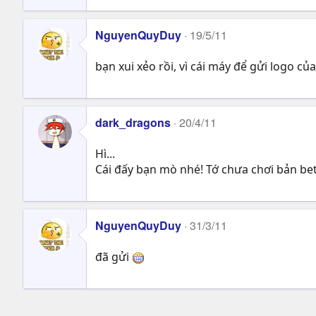
NguyenQuyDuy
19/5/11
bạn xui xẻo rồi, vì cái máy để gửi logo của
dark_dragons
20/4/11
Hì...
Cái đấy bạn mò nhé! Tớ chưa chơi bản be
NguyenQuyDuy
31/3/11
đã gửi