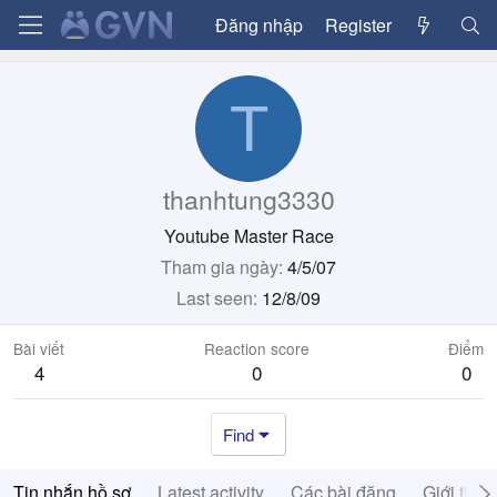
Đăng nhập
Register
T
thanhtung3330
Youtube Master Race
Tham gia ngày
4/5/07
Last seen
12/8/09
Bài viết
Reaction score
Điểm
4
0
0
Find
Tin nhắn hồ sơ
Latest activity
Các bài đăng
Giới thiệ