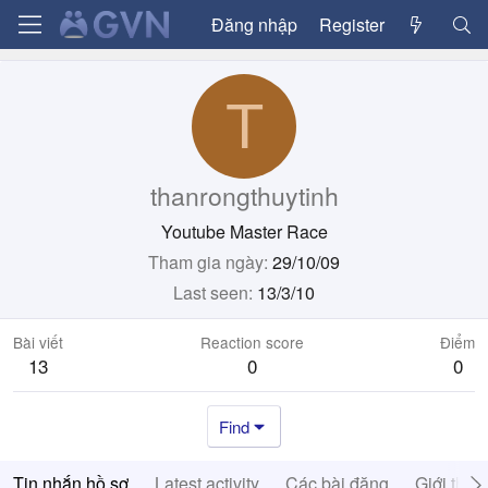
Đăng nhập
Register
T
thanrongthuytinh
Youtube Master Race
Tham gia ngày
29/10/09
Last seen
13/3/10
Bài viết
Reaction score
Điểm
13
0
0
Find
Tin nhắn hồ sơ
Latest activity
Các bài đăng
Giới thiệ