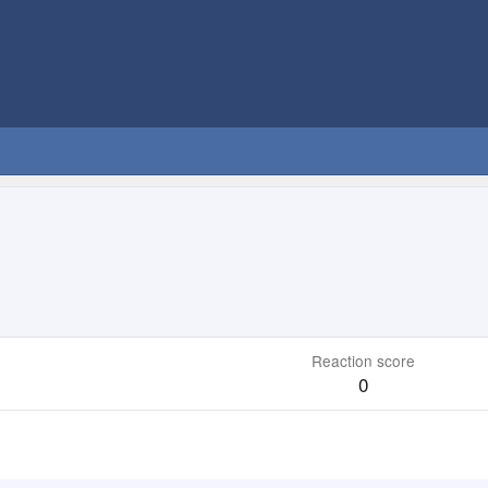
Reaction score
0