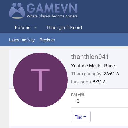
Forums
Tham gia Discord
Latest activity
Register
thanthien041
T
Youtube Master Race
Tham gia ngày
23/6/13
Last seen
5/7/13
Bài viết
0
Find