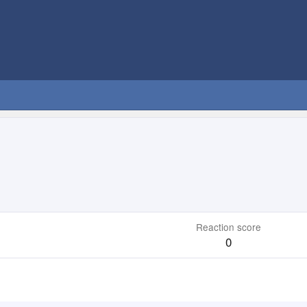
Reaction score
0