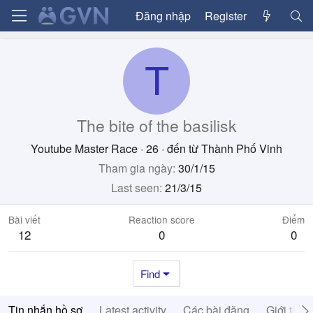
Đăng nhập
Register
T
The bite of the basilisk
Youtube Master Race
·
26
·
đến từ
Thành Phố Vinh
Tham gia ngày
30/1/15
Last seen
21/3/15
Bài viết
Reaction score
Điểm
12
0
0
Find
Tin nhắn hồ sơ
Latest activity
Các bài đăng
Giới thiệ