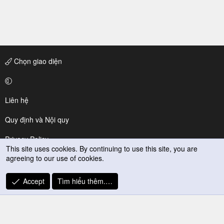
Chọn giao diện
Liên hệ
Quy định và Nội quy
Privacy Policy
This site uses cookies. By continuing to use this site, you are
agreeing to our use of cookies.
Trợ giúp
R
Accept
Tìm hiểu thêm.…
S
S