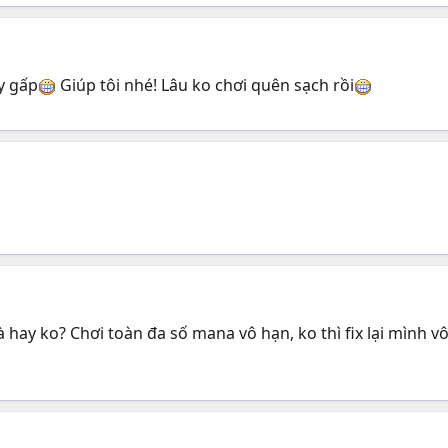
y gấp
Giúp tôi nhé! Lâu ko chơi quên sạch rồi
t và hay ko? Chơi toàn đa số mana vô hạn, ko thì fix lại mình 