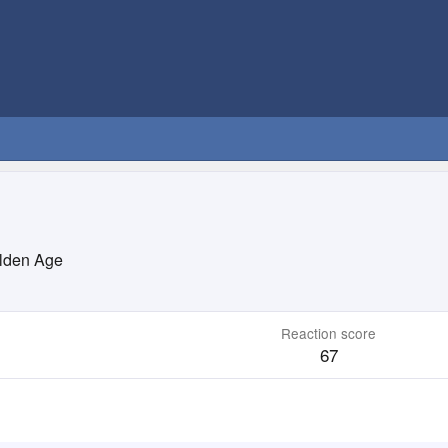
lden Age
Reaction score
67