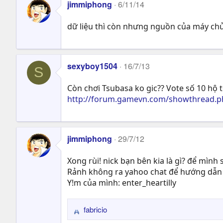
jimmiphong
6/11/14
dữ liệu thì còn nhưng nguồn của máy chủ 
sexyboy1504
16/7/13
S
Còn chơi Tsubasa ko gic?? Vote số 10 hộ tô
http://forum.gamevn.com/showthread.ph
jimmiphong
29/7/12
Xong rùi! nick bạn bên kia là gì? để mình
Rảnh không ra yahoo chat để hướng dẫn
Y!m của mình: enter_heartilly
fabricio
R