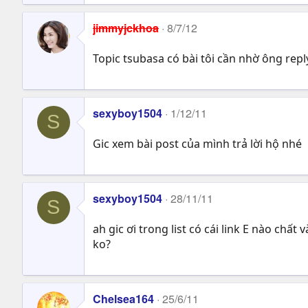
e
a
jimmyjckhoa
8/7/12
c
t
Topic tsubasa có bài tôi cần nhờ ông repl
i
o
n
s
sexyboy1504
1/12/11
:
S
Gic xem bài post của mình trả lời hộ nhé
sexyboy1504
28/11/11
S
ah gic ơi trong list có cái link E nào chấ
ko?
Chelsea164
25/6/11