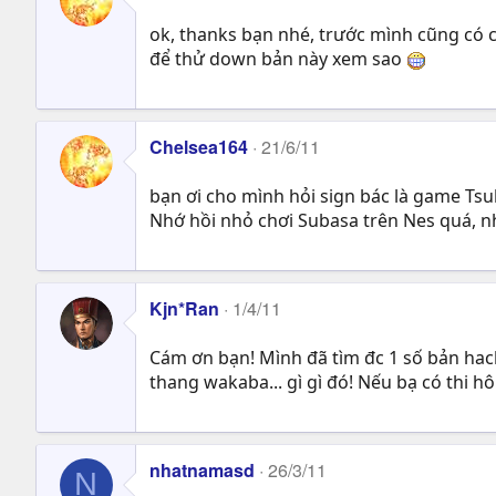
ok, thanks bạn nhé, trước mình cũng có c
để thử down bản này xem sao
Chelsea164
21/6/11
bạn ơi cho mình hỏi sign bác là game Tsu
Nhớ hồi nhỏ chơi Subasa trên Nes quá, n
Kjn*Ran
1/4/11
Cám ơn bạn! Mình đã tìm đc 1 số bản ha
thang wakaba... gì gì đó! Nếu bạ có thi h
nhatnamasd
26/3/11
N