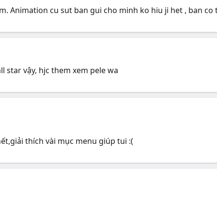
 hem. Animation cu sut ban gui cho minh ko hiu ji het , ban co
all star vậy, hjc them xem pele wa
ết,giải thích vài mục menu giúp tui :(