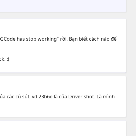
GCode has stop working" rồi. Bạn biết cách nào để
k. :(
a các cú sút, vd 23b6e là của Driver shot. Là mình