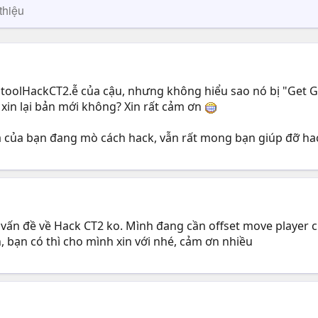
thiệu
toolHackCT2.ễ của cậu, nhưng không hiểu sao nó bị "Get G
xin lại bản mới không? Xin rất cảm ơn
và của bạn đang mò cách hack, vẫn rất mong bạn giúp đỡ hac
 vấn đề về Hack CT2 ko. Mình đang cần offset move player củ
 bạn có thì cho mình xin với nhé, cảm ơn nhiều