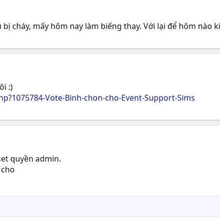
bị cháy, mấy hôm nay làm biếng thay. Với lại để hôm nào k
i :)
p?1075784-Vote-Binh-chon-cho-Event-Support-Sims
 set quyền admin.
 cho