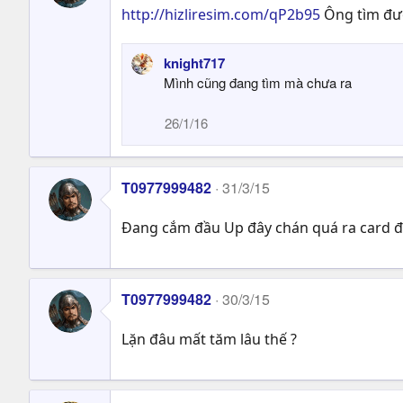
http://hizliresim.com/qP2b95
Ông tìm đượ
knight717
Mình cũng đang tìm mà chưa ra
26/1/16
T0977999482
31/3/15
Đang cắm đầu Up đây chán quá ra card đ
T0977999482
30/3/15
Lặn đâu mất tăm lâu thế ?