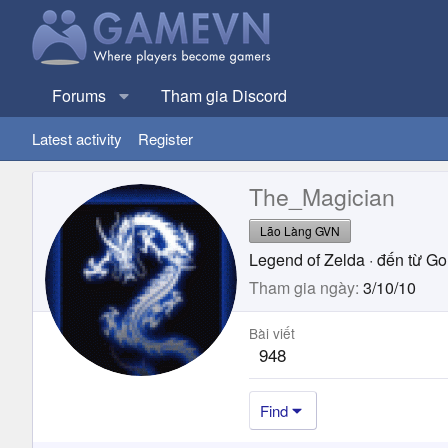
Forums
Tham gia Discord
Latest activity
Register
The_Magician
Lão Làng GVN
Legend of Zelda
·
đến từ
Go
Tham gia ngày
3/10/10
Bài viết
948
Find