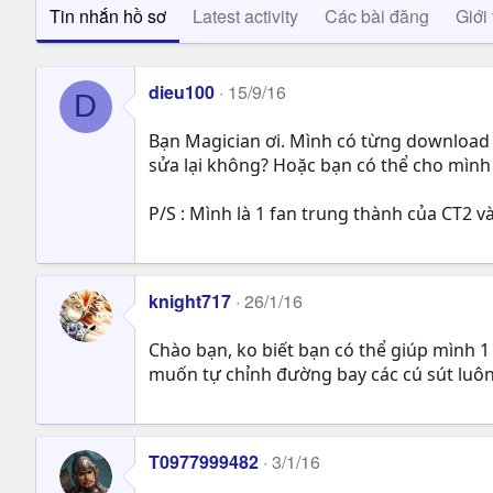
Tin nhắn hồ sơ
Latest activity
Các bài đăng
Giới 
dieu100
15/9/16
D
Bạn Magician ơi. Mình có từng download 
sửa lại không? Hoặc bạn có thể cho mình 
P/S : Mình là 1 fan trung thành của CT2 
knight717
26/1/16
Chào bạn, ko biết bạn có thể giúp mình 1
muốn tự chỉnh đường bay các cú sút luôn,
T0977999482
3/1/16