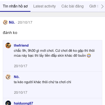
Tin nhắn hồ sơ
Latest activity
Các bài đăng
Giới thiệ
Nô.
20/10/17
đánh ko
thefriend
chắc 9h, 9h30 gì mới chơi. Cứ chơi đê ko gặp thì thôi
mùa này bạc thì lấy tiền đắp skin khác đỡ buồn
20/10/17
Nô.
ta kéo người khác thôi chứ ta chơi chi
20/10/17
haiduong87