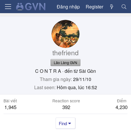
Đăng nhập
Register
thefriend
Lão Làng GVN
C O N T R A
·
đến từ
Sài Gòn
Tham gia ngày
29/11/10
Last seen
Hôm qua, lúc 16:52
Bài viết
Reaction score
Điểm
1,945
392
4,230
Find