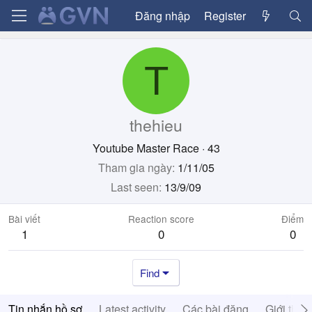
Đăng nhập
Register
T
thehieu
Youtube Master Race
·
43
Tham gia ngày
1/11/05
Last seen
13/9/09
Bài viết
Reaction score
Điểm
1
0
0
Find
Tin nhắn hồ sơ
Latest activity
Các bài đăng
Giới thiệ