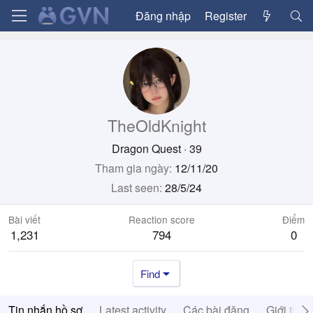
Đăng nhập
Register
TheOldKnight
Dragon Quest
·
39
Tham gia ngày
12/11/20
Last seen
28/5/24
Bài viết
Reaction score
Điểm
1,231
794
0
Find
Tin nhắn hồ sơ
Latest activity
Các bài đăng
Giới thiệ