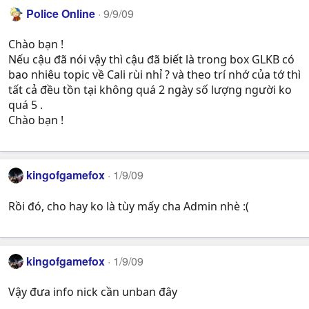
Police Online
9/9/09
Chào bạn !
Nếu cậu đã nói vậy thì cậu đã biết là trong box GLKB có
bao nhiêu topic về Cali rùi nhỉ ? và theo trí nhớ của tớ thì
tất cả đều tồn tại không quá 2 ngày số lượng người ko
quá 5 .
Chào bạn !
kingofgamefox
1/9/09
Rồi đó, cho hay ko là tùy mấy cha Admin nhè :(
kingofgamefox
1/9/09
Vậy đưa info nick cần unban đây