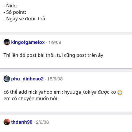
- Nick:
- Số point:
- Ngày sẽ được thả:
kingofgamefox
1/9/09
Thì lên đó post bài thôi, tui cũng post trên ấy
phu_dinhcao2
15/6/08
có thể add nick yahoo em : hyuuga_tokiya được ko
em có chuyện muốn hỏi
thdanh90
2/6/08