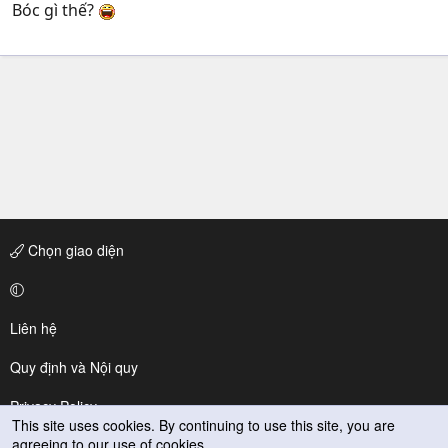
Bóc gì thế?
Chọn giao diện
Liên hệ
Quy định và Nội quy
Privacy Policy
This site uses cookies. By continuing to use this site, you are
agreeing to our use of cookies.
Trợ giúp