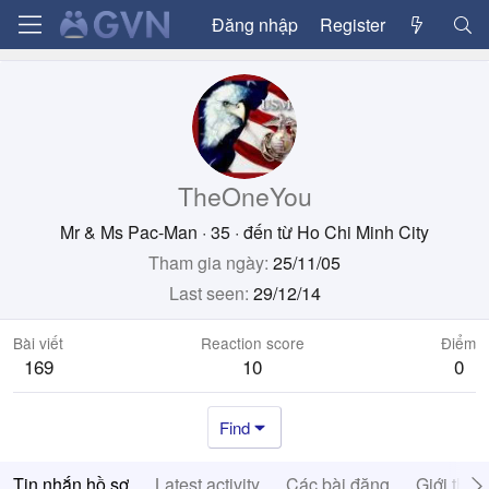
Đăng nhập
Register
TheOneYou
Mr & Ms Pac-Man
·
35
·
đến từ
Ho Chi Minh City
Tham gia ngày
25/11/05
Last seen
29/12/14
Bài viết
Reaction score
Điểm
169
10
0
Find
Tin nhắn hồ sơ
Latest activity
Các bài đăng
Giới thiệ