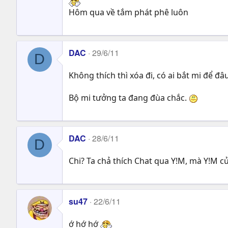
Hôm qua về tắm phát phê luôn
DAC
29/6/11
D
Không thích thì xóa đi, có ai bắt mi để đâ
Bộ mi tưởng ta đang đùa chắc.
DAC
28/6/11
D
Chi? Ta chả thích Chat qua Y!M, mà Y!M củ
su47
22/6/11
ớ hớ hớ