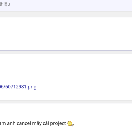
thiệu
06/60712981.png
àm anh cancel mấy cái project