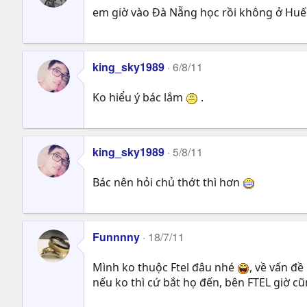
em giờ vào Đà Nẵng học rồi không ở Huế
king_sky1989
6/8/11
Ko hiểu ý bác lắm
.
king_sky1989
5/8/11
Bác nên hỏi chủ thớt thì hơn
Funnnny
18/7/11
Mình ko thuộc Ftel đâu nhé
, về vấn đ
nếu ko thì cứ bắt họ đến, bên FTEL giờ cũ