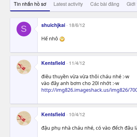
Tin nhắn hồ sơ
Latest activity
Các bài đăng
Giới 
shuichjkai
18/6/12
S
Hế nhô
Kentsfield
11/4/12
điêu thuyền vừa vừa thôi cháu nhé :-w
vào đây anh bơm cho 20l nhớt :-w
http://img826.imageshack.us/img826/70
Kentsfield
10/4/12
đậu phụ nhà cháu nhé, có vào đếch đâu l