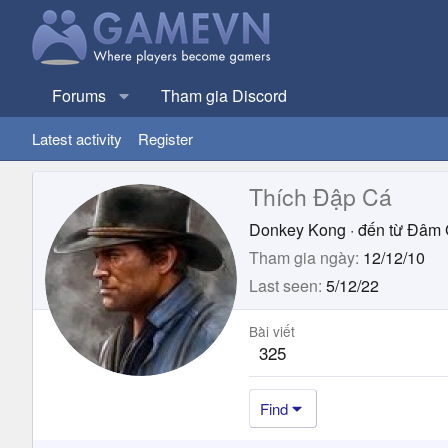
Forums
Tham gia Discord
Latest activity
Register
Thích Đập Cá
Donkey Kong
·
đến từ
Đâm 
Tham gia ngày
12/12/10
Last seen
5/12/22
Bài viết
325
Find