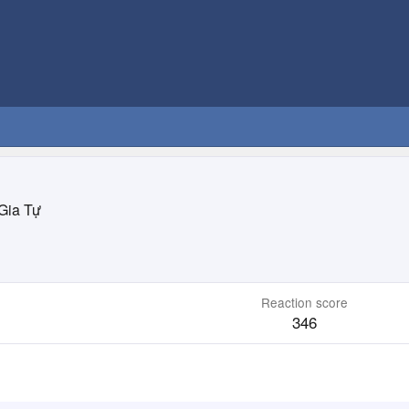
Gia Tự
Reaction score
346