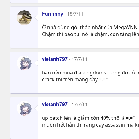
Funnnny
18/7/11
Ở nhà dùng gói thấp nhất của MegaVNN
Chậm thì bảo tụi nó là chậm, còn tăng lê
vietanh797
17/7/11
bạn nên mua đĩa kingdoms trong đó có p
crack thì trên mạng đầy =.="
vietanh797
17/7/11
up patch lên là giảm còn 40% thôi à =.="
muốn hết hẳn thì ráng cày assassin mà kil