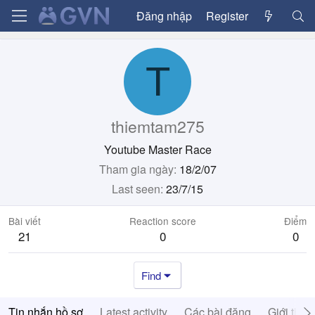
Đăng nhập
Register
T
thiemtam275
Youtube Master Race
Tham gia ngày
18/2/07
Last seen
23/7/15
Bài viết
Reaction score
Điểm
21
0
0
Find
Tin nhắn hồ sơ
Latest activity
Các bài đăng
Giới thiệ