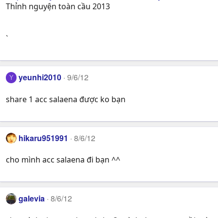
Thỉnh nguyện toàn cầu 2013
`
yeunhi2010
9/6/12
Y
share 1 acc salaena được ko bạn
hikaru951991
8/6/12
cho mình acc salaena đi bạn ^^
galevia
8/6/12