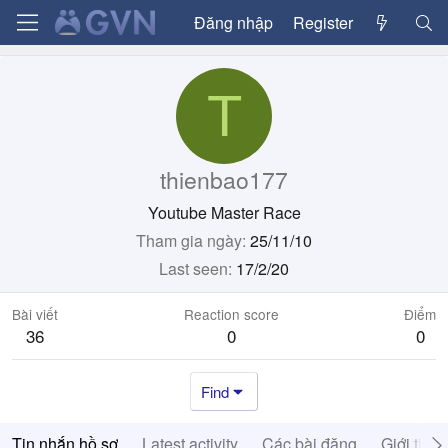
Đăng nhập
Register
T
thienbao177
Youtube Master Race
Tham gia ngày
25/11/10
Last seen
17/2/20
Bài viết
Reaction score
Điểm
36
0
0
Find
Tin nhắn hồ sơ
Latest activity
Các bài đăng
Giới thiệ