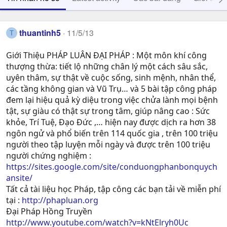
thuantinh5
11/5/13
T
Giới Thiệu PHÁP LUÂN ĐẠI PHÁP : Một môn khí công
thượng thừa: tiết lộ những chân lý một cách sâu sắc,
uyên thâm, sự thật về cuộc sống, sinh mệnh, nhân thể,
các tầng không gian và Vũ Trụ… và 5 bài tập công pháp
đem lại hiệu quả kỳ diệu trong việc chửa lành mọi bệnh
tật, sự giàu có thật sự trong tâm, giúp nâng cao : Sức
khỏe, Trí Tuệ, Ðạo Ðức ,… hiện nay được dịch ra hơn 38
ngôn ngử và phổ biến trên 114 quốc gia , trên 100 triệu
người theo tập luyện mỗi ngày và được trên 100 triệu
người chứng nghiệm :
https://sites.google.com/site/conduongphanbonquych
ansite/
Tất cả tài liệu học Pháp, tập công các bạn tải về miễn phí
tại :
http://phapluan.org
Đại Pháp Hồng Truyền
http://www.youtube.com/watch?v=kNtElryh0Uc