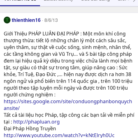
thienthien16
8/6/13
T
Giới Thiệu PHÁP LUÂN ĐẠI PHÁP : Một môn khí công
thượng thừa: tiết lộ những chân lý một cách sâu sắc,
uyên thâm, sự thật về cuộc sống, sinh mệnh, nhân thể,
các tầng không gian và Vũ Trụ… và 5 bài tập công pháp
đem lại hiệu quả kỳ diệu trong việc chửa lành mọi bệnh
tật, sự giàu có thật sự trong tâm, giúp nâng cao : Sức
khỏe, Trí Tuệ, Ðạo Ðức ,… hiện nay được dịch ra hơn 38
ngôn ngử và phổ biến trên 114 quốc gia , trên 100 triệu
người theo tập luyện mỗi ngày và được trên 100 triệu
người chứng nghiệm :
https://sites.google.com/site/conduongphanbonquych
ansite/
Tất cả tài liệu học Pháp, tập công các bạn tải về miễn phí
tại :
http://phapluan.org
Đại Pháp Hồng Truyền
http://www.youtube.com/watch?v=kNtElryh0Uc