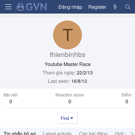
Đăng nhập
Register
T
thienbinhbs
Youtube Master Race
Tham gia ngày
22/2/13
Last seen
16/8/13
Bài viết
Reaction score
Điểm
0
0
0
Find
Tin nhắn hồ sơ
Latest activity
Các bài đăng
Giới thiệ