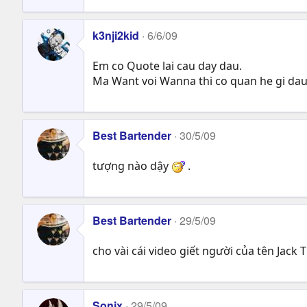
k3nji2kid
6/6/09
Em co Quote lai cau day dau.
Ma Want voi Wanna thi co quan he gi da
Best Bartender
30/5/09
tượng nào dậy
.
Best Bartender
29/5/09
cho vài cái video giết người của tên Jack 
Sonix
29/5/09