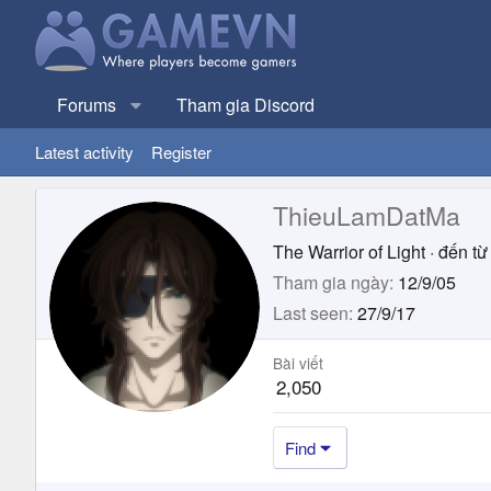
Forums
Tham gia Discord
Latest activity
Register
ThieuLamDatMa
The Warrior of Light
·
đến từ
Tham gia ngày
12/9/05
Last seen
27/9/17
Bài viết
2,050
Find