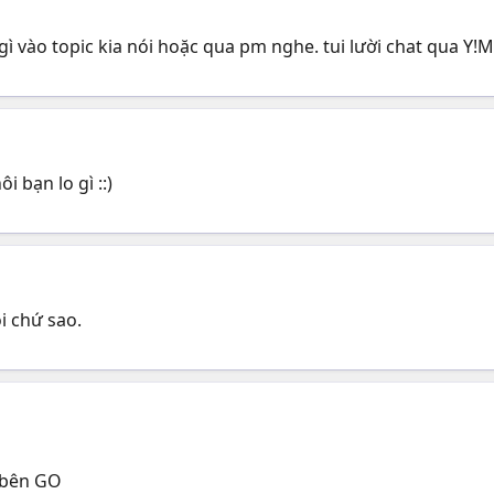
gì vào topic kia nói hoặc qua pm nghe. tui lười chat qua Y!
i bạn lo gì ::)
i chứ sao.
 bên GO