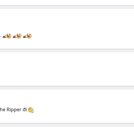
u.
The Ripper đi