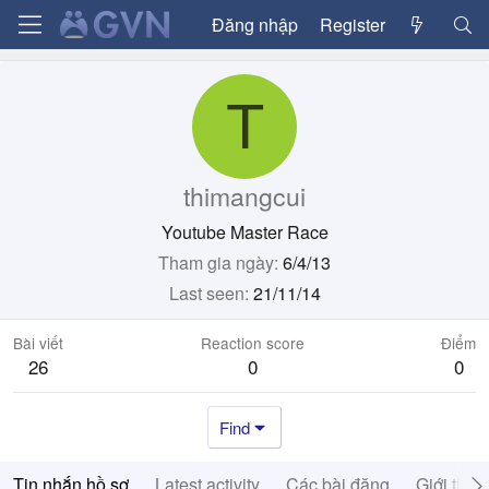
Đăng nhập
Register
T
thimangcui
Youtube Master Race
Tham gia ngày
6/4/13
Last seen
21/11/14
Bài viết
Reaction score
Điểm
26
0
0
Find
Tin nhắn hồ sơ
Latest activity
Các bài đăng
Giới thiệ