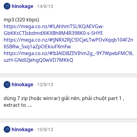
hinokage
14/9/13
H
mp3 (320 kbps)
https://mega.co.nz/#!LAhhmTSL!KQAEVGw-
GbKKsCTIsbdmdXiKXBh8M4R398K0-s-5HYE
https://mega.co.nz/#!jNRX2RjC!DCjeLTwPOvXqqb104F2n
6SBRw_5xq1aZpOEkiuFXmFw
https://mega.co.nz/#!bIAlDBZI!VIhm2g_-9Y7WpebFMC9L
uzH-GNdl2JehgQ0wVD7MKkQ
hinokage
13/9/13
H
dùng 7 zip (hoặc winrar) giải nén, phải chuột part 1 ,
extract to ....
hinokage
10/9/13
H