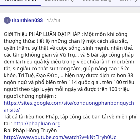
thanthien033
1/7/13
T
Giới Thiệu PHÁP LUÂN ĐẠI PHÁP : Một môn khí công
thượng thừa: tiết lộ những chân lý một cách sâu sắc,
uyên thâm, sự thật về cuộc sống, sinh mệnh, nhân thể,
các tầng không gian và Vũ Trụ… và 5 bài tập công pháp
đem lại hiệu quả kỳ diệu trong việc chửa lành mọi bệnh
tật, sự giàu có thật sự trong tâm, giúp nâng cao : Sức
khỏe, Trí Tuệ, Ðạo Ðức ,… hiện nay được dịch ra hơn 38
ngôn ngử và phổ biến trên 114 quốc gia , trên 100 triệu
người theo tập luyện mỗi ngày và được trên 100 triệu
người chứng nghiệm :
https://sites.google.com/site/conduongphanbonquych
ansite/
Tất cả tài liệu học Pháp, tập công các bạn tải về miễn phí
tại :
http://phapluan.org
Đại Pháp Hồng Truyền
http://www.youtube.com/watch?v=kNtElryh0Uc