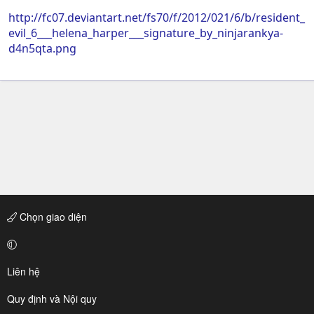
http://fc07.deviantart.net/fs70/f/2012/021/6/b/resident_
evil_6___helena_harper___signature_by_ninjarankya-
d4n5qta.png
Chọn giao diện
Liên hệ
Quy định và Nội quy