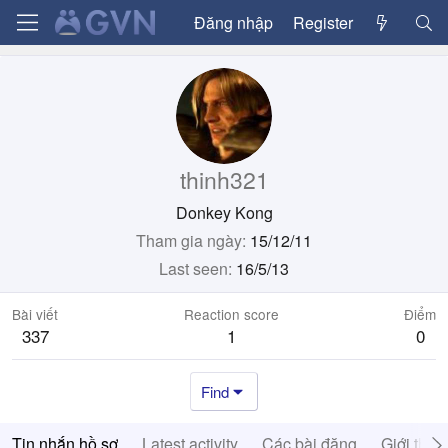
Đăng nhập
Register
thinh321
Donkey Kong
Tham gia ngày
15/12/11
Last seen
16/5/13
Bài viết
Reaction score
Điểm
337
1
0
Find
Tin nhắn hồ sơ
Latest activity
Các bài đăng
Giới thiệ