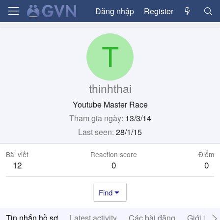
Đăng nhập
Register
T
thinhthai
Youtube Master Race
Tham gia ngày
13/3/14
Last seen
28/1/15
Bài viết
Reaction score
Điểm
12
0
0
Find
Tin nhắn hồ sơ
Latest activity
Các bài đăng
Giới thiệ