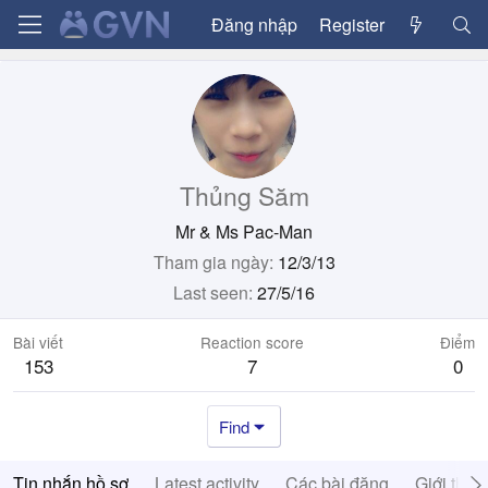
Đăng nhập
Register
Thủng Săm
Mr & Ms Pac-Man
Tham gia ngày
12/3/13
Last seen
27/5/16
Bài viết
Reaction score
Điểm
153
7
0
Find
Tin nhắn hồ sơ
Latest activity
Các bài đăng
Giới thiệ