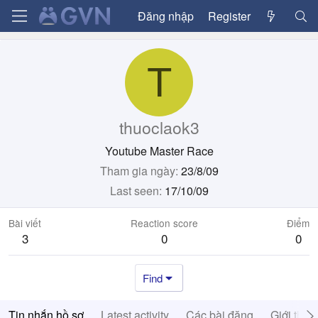
Đăng nhập
Register
T
thuoclaok3
Youtube Master Race
Tham gia ngày
23/8/09
Last seen
17/10/09
Bài viết
Reaction score
Điểm
3
0
0
Find
Tin nhắn hồ sơ
Latest activity
Các bài đăng
Giới thiệ