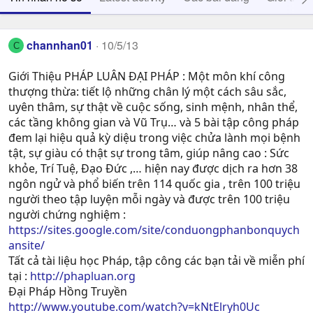
channhan01
10/5/13
C
Giới Thiệu PHÁP LUÂN ĐẠI PHÁP : Một môn khí công
thượng thừa: tiết lộ những chân lý một cách sâu sắc,
uyên thâm, sự thật về cuộc sống, sinh mệnh, nhân thể,
các tầng không gian và Vũ Trụ… và 5 bài tập công pháp
đem lại hiệu quả kỳ diệu trong việc chửa lành mọi bệnh
tật, sự giàu có thật sự trong tâm, giúp nâng cao : Sức
khỏe, Trí Tuệ, Ðạo Ðức ,… hiện nay được dịch ra hơn 38
ngôn ngử và phổ biến trên 114 quốc gia , trên 100 triệu
người theo tập luyện mỗi ngày và được trên 100 triệu
người chứng nghiệm :
https://sites.google.com/site/conduongphanbonquych
ansite/
Tất cả tài liệu học Pháp, tập công các bạn tải về miễn phí
tại :
http://phapluan.org
Đại Pháp Hồng Truyền
http://www.youtube.com/watch?v=kNtElryh0Uc