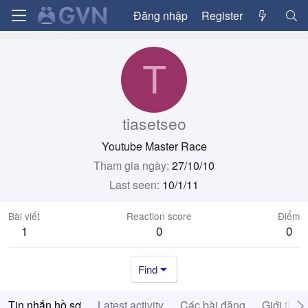
Đăng nhập
Register
T
tiasetseo
Youtube Master Race
Tham gia ngày
27/10/10
Last seen
10/1/11
Bài viết
Reaction score
Điểm
1
0
0
Find
Tin nhắn hồ sơ
Latest activity
Các bài đăng
Giới thiệ