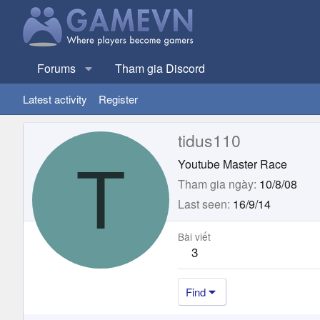
Forums
Tham gia Discord
Latest activity
Register
tidus110
T
Youtube Master Race
Tham gia ngày
10/8/08
Last seen
16/9/14
Bài viết
3
Find