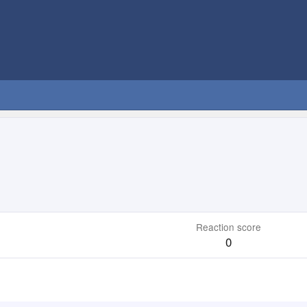
Reaction score
0