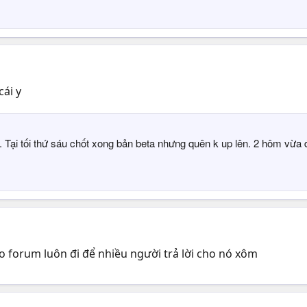
ái y
 Tại tối thứ sáu chốt xong bản beta nhưng quên k up lên. 2 hôm vừa đi
ào forum luôn đi để nhiều người trả lời cho nó xôm