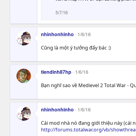
5/7/16
nhinhonhinho
1/6/16
Cũng là một ý tưởng đấy bác :)
tiendinh87hp
1/6/16
Bạn nghĩ sao về Medievel 2 Total War - Q
nhinhonhinho
1/6/16
Cái mod nhà nó đang giới thiệu này (cái n
http://forums.totalwar.org/vb/showthre