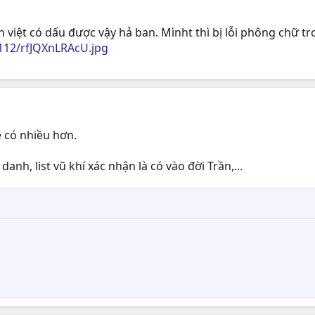
n việt có dấu được vậy hả ban. Mìnht thì bị lỗi phông chữ t
112/rfJQXnLRAcU.jpg
ẽ có nhiều hơn.
anh, list vũ khí xác nhận là có vào đời Trần,...