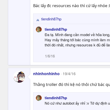
Bác lấy đc resources nào thì cứ lấy nhóe :
tiendinh87hp
R
e
tiendinh87hp
a
Đa tạ. Mình đang cần model về hỏa long,
c
Hay mấy tháng tới bác cùng mình làm mod
t
thời đó nhất, nhưng resources k đủ để làm
i
o
1/6/16
n
s
:
nhinhonhinho
19/4/16
Thằng troller đó thì kệ nó thôi chứ bác q
tiendinh87hp
Nó cứ như autobot ấy nhỉ :v Tớ dự định 