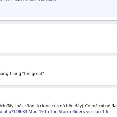
uang Trung "the great"
ick đấy chắc cũng là clone của nó bên đấy). Cơ mà cái nó đan
ad.php?149083-Mod-19-th-The-Storm-Riders-version-1-6