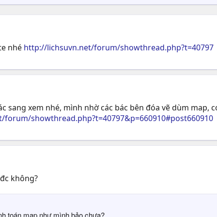
ote nhé
http://lichsuvn.net/forum/showthread.php?t=40797
bác sang xem nhé, mình nhờ các bác bên đóa vẽ dùm map, có g
.net/forum/showthread.php?t=40797&p=660910#post660910
 đc không?
ính toán map như mình bảo chưa?