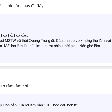
P . Link còn chạy đc đấy
 hỏa hổ, hỏa cầu.
 M2TW về thời Quang Trung đi. Dân tình có vẻ k hứng thú lắm với lị
. Mỗi lần làm lủi thủi 1m mất rất nhiều thời gian. Nản ghê lắm.
uan tâm làm chi.
up luôn bản vừa rồi làm bản 1.0. Theo cậu nên k?