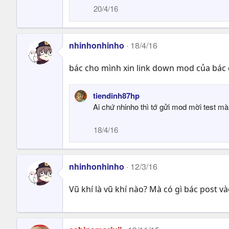
20/4/16
nhinhonhinho
18/4/16
bác cho mình xin link down mod của bác c
tiendinh87hp
Ai chứ nhinho thì tớ gửi mod mời test mà.
18/4/16
nhinhonhinho
12/3/16
Vũ khí là vũ khí nào? Mà có gì bác post v