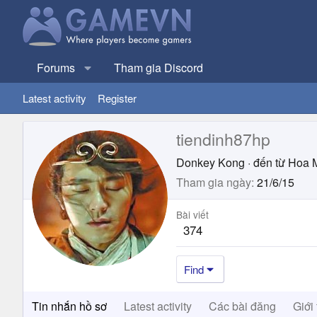
Forums
Tham gia Discord
Latest activity
Register
tiendinh87hp
Donkey Kong
·
đến từ
Hoa 
Tham gia ngày
21/6/15
Bài viết
374
Find
Tin nhắn hồ sơ
Latest activity
Các bài đăng
Giới 