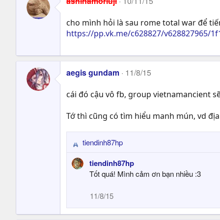
ashinamoriuji
10/11/15
cho mình hỏi là sau rome total war để tiế
https://pp.vk.me/c628827/v628827965/1f
aegis gundam
11/8/15
cái đó cậu vô fb, group vietnamancient s
Tớ thì cũng có tìm hiểu manh mún, vd địa d
tiendinh87hp
R
e
tiendinh87hp
a
Tốt quá! Mình cảm ơn bạn nhiều :3
c
t
11/8/15
i
o
n