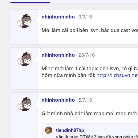
nhinhonhinho
9/9/16
Mới làm cái poll bên lsvn, bác qua cast v
nhinhonhinho
28/7/16
Mình mới làm 1 cái topic bên lsvn, có gì 
hôm nữa mình bận rồi:
http://lichsuvn
nhinhonhinho
5/7/16
Giờ mình nhờ bác làm map mới mod mới
tiendinh87hp
vẫn là map RTW à? bạn đã xong phần t