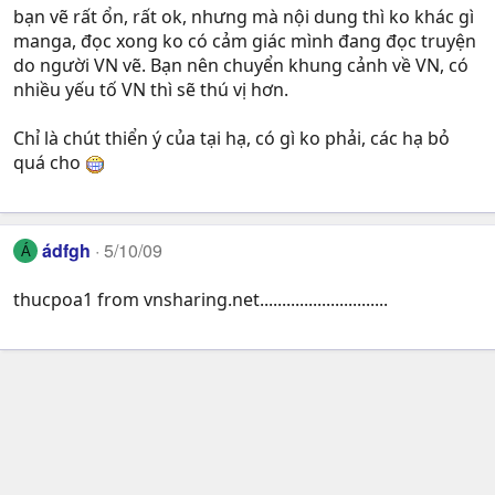
bạn vẽ rất ổn, rất ok, nhưng mà nội dung thì ko khác gì
manga, đọc xong ko có cảm giác mình đang đọc truyện
do người VN vẽ. Bạn nên chuyển khung cảnh về VN, có
nhiều yếu tố VN thì sẽ thú vị hơn.
Chỉ là chút thiển ý của tại hạ, có gì ko phải, các hạ bỏ
quá cho
ádfgh
5/10/09
Á
thucpoa1 from vnsharing.net.............................