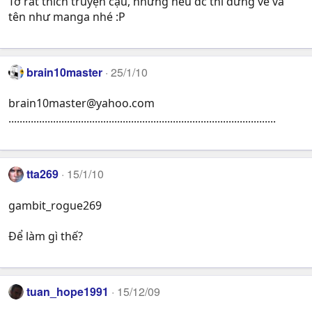
Tớ rất thích truyện cậu, nhưng nếu đc thì đừng vẽ và
tên như manga nhé :P
brain10master
25/1/10
brain10master@yahoo.com
................................................................................................
tta269
15/1/10
gambit_rogue269
Để làm gì thế?
tuan_hope1991
15/12/09