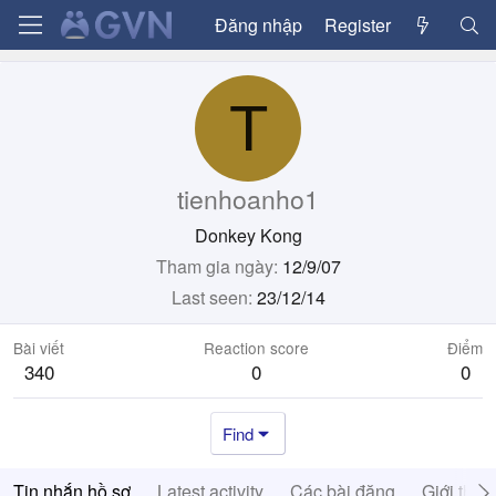
Đăng nhập
Register
T
tienhoanho1
Donkey Kong
Tham gia ngày
12/9/07
Last seen
23/12/14
Bài viết
Reaction score
Điểm
340
0
0
Find
Tin nhắn hồ sơ
Latest activity
Các bài đăng
Giới thiệ