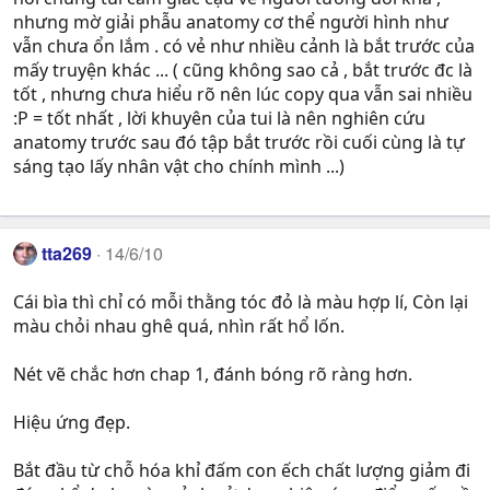
nhưng mờ giải phẫu anatomy cơ thể người hình như
vẫn chưa ổn lắm . có vẻ như nhiều cảnh là bắt trước của
mấy truyện khác ... ( cũng không sao cả , bắt trước đc là
tốt , nhưng chưa hiểu rõ nên lúc copy qua vẫn sai nhiều
:P = tốt nhất , lời khuyên của tui là nên nghiên cứu
anatomy trước sau đó tập bắt trước rồi cuối cùng là tự
sáng tạo lấy nhân vật cho chính mình ...)
tta269
14/6/10
Cái bìa thì chỉ có mỗi thằng tóc đỏ là màu hợp lí, Còn lại
màu chỏi nhau ghê quá, nhìn rất hổ lốn.
Nét vẽ chắc hơn chap 1, đánh bóng rõ ràng hơn.
Hiệu ứng đẹp.
Bắt đầu từ chỗ hóa khỉ đấm con ếch chất lượng giảm đi