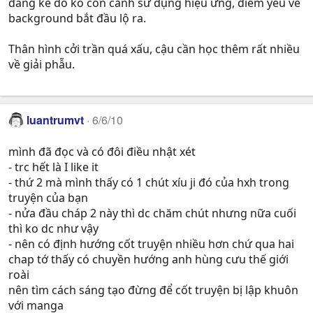
đáng kể do ko còn cảnh sử dụng hiệu ứng, điểm yếu về
background bắt đầu lộ ra.
Thân hình cởi trần quá xấu, cậu cần học thêm rất nhiều
về giải phẫu.
luantrumvt
6/6/10
mình đã đọc và có đôi điều nhật xét
- trc hết là I like it
- thứ 2 mà mình thấy có 1 chút xíu ji đó của hxh trong
truyện của bạn
- nửa đầu cháp 2 này thì dc chăm chút nhưng nữa cuối
thì ko dc như vậy
- nên có định hướng cốt truyện nhiều hơn chứ qua hai
chap tớ thấy có chuyền hướng anh hùng cưu thế giới
roài
nên tìm cách sáng tạo đừng để cốt truyện bị lập khuôn
với manga