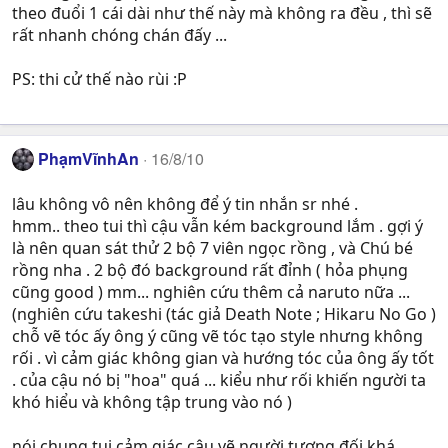
theo đuổi 1 cái dài như thế này mà không ra đều , thì sẽ
rất nhanh chóng chán đấy ...
PS: thi cử thế nào rùi :P
PhạmVĩnhAn
16/8/10
lâu không vô nên không để ý tin nhắn sr nhé .
hmm.. theo tui thì cậu vẫn kém background lắm . gợi ý
là nên quan sát thử 2 bộ 7 viên ngọc rồng , và Chú bé
rồng nha . 2 bộ đó background rất đỉnh ( hỏa phụng
cũng good ) mm... nghiên cứu thêm cả naruto nữa ...
(nghiên cứu takeshi (tác giả Death Note ; Hikaru No Go )
chỗ vẽ tóc ấy ông ý cũng vẽ tóc tạo style nhưng không
rối . vì cảm giác không gian và hướng tóc của ông ấy tốt
. của cậu nó bị "hoa" quá ... kiểu như rối khiến người ta
khó hiểu và không tập trung vào nó )
nói chung tui cảm giác cậu vẽ người tương đối khá ,