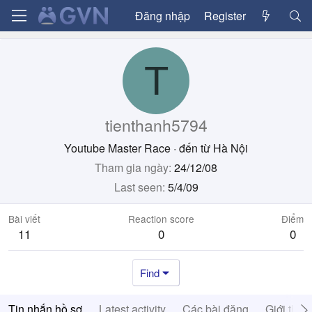
Đăng nhập
Register
T
tienthanh5794
Youtube Master Race
·
đến từ
Hà Nội
Tham gia ngày
24/12/08
Last seen
5/4/09
Bài viết
Reaction score
Điểm
11
0
0
Find
Tin nhắn hồ sơ
Latest activity
Các bài đăng
Giới thiệ