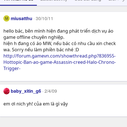
miusatthu
30/10/11
M
hello bác, bên mình hiện đang phát triển dịch vụ áo
game offline chuyên nghiệp.
hiện h đang có áo MW, nếu bác có nhu cầu xin check
wa. Sorry nếu làm phiền bác nhé :D
http://forum.gamevn.com/showthread.php?836955-
Hottopic-Ban-ao-game-Assassin-creed-Halo-Chrono-
Trigger-
baby_xitin_g6
2/4/09
em ơi nich yh! của em là gì vậy