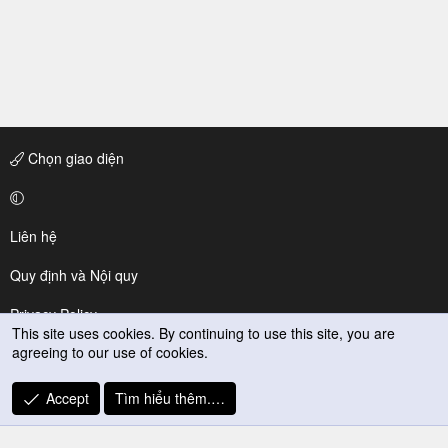
Chọn giao diện
Liên hệ
Quy định và Nội quy
Privacy Policy
This site uses cookies. By continuing to use this site, you are
agreeing to our use of cookies.
Trợ giúp
R
Accept
Tìm hiểu thêm.…
S
S