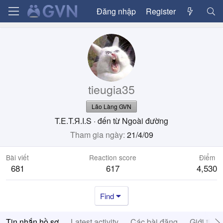
Đăng nhập
Register
tieugia35
Lão Làng GVN
T.E.T.Я.I.S
·
đến từ
Ngoài đường
Tham gia ngày
21/4/09
Bài viết
Reaction score
Điểm
681
617
4,530
Find
Tin nhắn hồ sơ
Latest activity
Các bài đăng
Giới thiệ