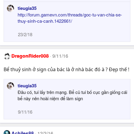
tieugia35
http://forum.gamevn.com/threads/goc-tu-van-chia-se-
thuy-sinh-ca-canh.1422661/
23/2/18
DragonRider008
9/11/16
Bể thuỷ sinh ở sign của bác là ở nhà bác đó à ? Đẹp thế !
tieugia35
Đâu có, tui lấy trên mạng. Bể cũ tui bố cục gần giống cái
bể này nên hoài niệm để làm sign
9/11/16
Achiles88
12/3/16