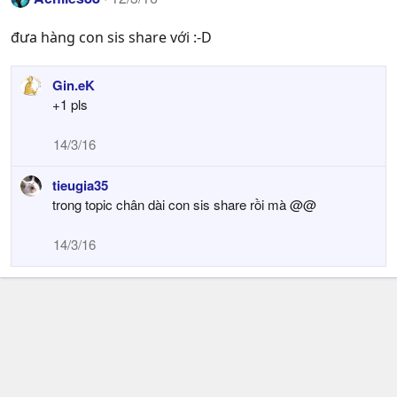
đưa hàng con sis share với :-D
Gin.eK
+1 pls
14/3/16
tieugia35
trong topic chân dài con sis share rồi mà @@
14/3/16