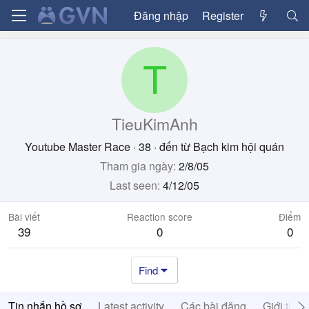
Đăng nhập
Register
T
TieuKimAnh
Youtube Master Race
·
38
·
đến từ
Bạch kim hội quán
Tham gia ngày
2/8/05
Last seen
4/12/05
Bài viết
Reaction score
Điểm
39
0
0
Find
Tin nhắn hồ sơ
Latest activity
Các bài đăng
Giới thiệ