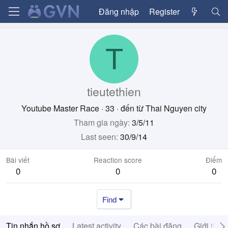
Đăng nhập
Register
T
tieutethien
Youtube Master Race
·
33
·
đến từ
Thai Nguyen city
Tham gia ngày
3/5/11
Last seen
30/9/14
Bài viết
Reaction score
Điểm
0
0
0
Find
Tin nhắn hồ sơ
Latest activity
Các bài đăng
Giới thiệ