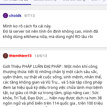
choidk
9/7/13
C
Mình ko rõ cách fix cái này.
Đó là server txt nên tính ổn định không cao, mình đã
khôg dùng eAthena nữa, mà dùng nghỉ RO lâu rồi
thienthien13
14/6/13
T
Giới Thiệu PHÁP LUÂN ĐẠI PHÁP : Một môn khí công
thượng thừa: tiết lộ những chân lý một cách sâu sắc,
uyên thâm, sự thật về cuộc sống, sinh mệnh, nhân thể,
các tầng không gian và Vũ Trụ… và 5 bài tập công pháp
đem lại hiệu quả kỳ diệu trong việc chửa lành mọi bệnh
tật, sự giàu có thật sự trong tâm, giúp nâng cao : Sức
khỏe, Trí Tuệ, Ðạo Ðức ,… hiện nay được dịch ra hơn 38
ngôn ngử và phổ biến trên 114 quốc gia , trên 100 triệu