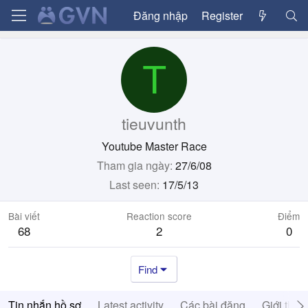
Đăng nhập
Register
T
tieuvunth
Youtube Master Race
Tham gia ngày
27/6/08
Last seen
17/5/13
Bài viết
Reaction score
Điểm
68
2
0
Find
Tin nhắn hồ sơ
Latest activity
Các bài đăng
Giới thiệ