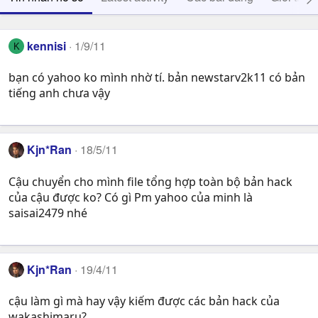
kennisi
1/9/11
K
bạn có yahoo ko mình nhờ tí. bản newstarv2k11 có bản
tiếng anh chưa vậy
Kjn*Ran
18/5/11
Cậu chuyển cho mình file tổng hợp toàn bộ bản hack
của cậu được ko? Có gì Pm yahoo của minh là
saisai2479 nhé
Kjn*Ran
19/4/11
cậu làm gì mà hay vậy kiếm được các bản hack của
wakashimaru?