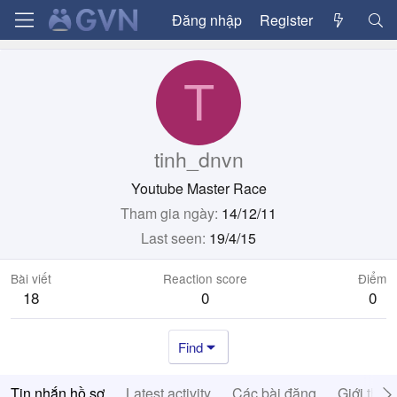
Đăng nhập
Register
T
tinh_dnvn
Youtube Master Race
Tham gia ngày
14/12/11
Last seen
19/4/15
Bài viết
Reaction score
Điểm
18
0
0
Find
Tin nhắn hồ sơ
Latest activity
Các bài đăng
Giới thiệ