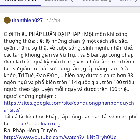
thanthien027
1/7/13
T
Giới Thiệu PHÁP LUÂN ĐẠI PHÁP : Một môn khí công
thượng thừa: tiết lộ những chân lý một cách sâu sắc,
uyên thâm, sự thật về cuộc sống, sinh mệnh, nhân thể,
các tầng không gian và Vũ Trụ… và 5 bài tập công pháp
đem lại hiệu quả kỳ diệu trong việc chửa lành mọi bệnh
tật, sự giàu có thật sự trong tâm, giúp nâng cao : Sức
khỏe, Trí Tuệ, Ðạo Ðức ,… hiện nay được dịch ra hơn 38
ngôn ngử và phổ biến trên 114 quốc gia , trên 100 triệu
người theo tập luyện mỗi ngày và được trên 100 triệu
người chứng nghiệm :
https://sites.google.com/site/conduongphanbonquych
ansite/
Tất cả tài liệu học Pháp, tập công các bạn tải về miễn phí
tại :
http://phapluan.org
Đại Pháp Hồng Truyền
http://www.youtube.com/watch?v=kNtElryh0Uc