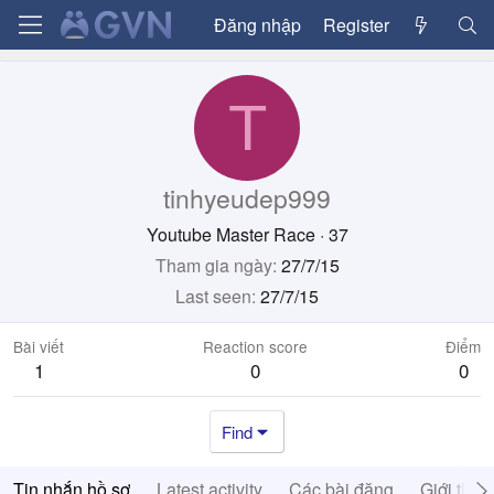
Đăng nhập
Register
T
tinhyeudep999
Youtube Master Race
·
37
Tham gia ngày
27/7/15
Last seen
27/7/15
Bài viết
Reaction score
Điểm
1
0
0
Find
Tin nhắn hồ sơ
Latest activity
Các bài đăng
Giới thiệ