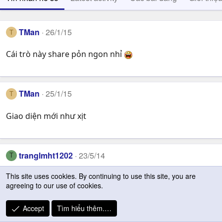
TMan
26/1/15
T
Cái trò này share pỏn ngon nhỉ
TMan
25/1/15
T
Giao diện mới như xịt
tranglmht1202
23/5/14
T
This site uses cookies. By continuing to use this site, you are
Tham khảo kho truyện người lớn để tìm hiểu giới tình
agreeing to our use of cookies.
Accept
Tìm hiểu thêm.…
THINHRAZOR21428
17/12/13