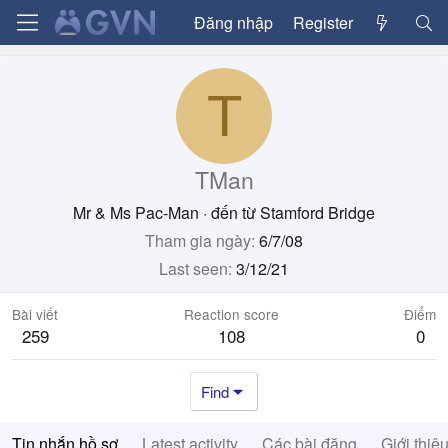
Đăng nhập
Register
T
TMan
Mr & Ms Pac-Man
·
đến từ
Stamford Bridge
Tham gia ngày
6/7/08
Last seen
3/12/21
Bài viết
Reaction score
Điểm
259
108
0
Find
Tin nhắn hồ sơ
Latest activity
Các bài đăng
Giới thiệ